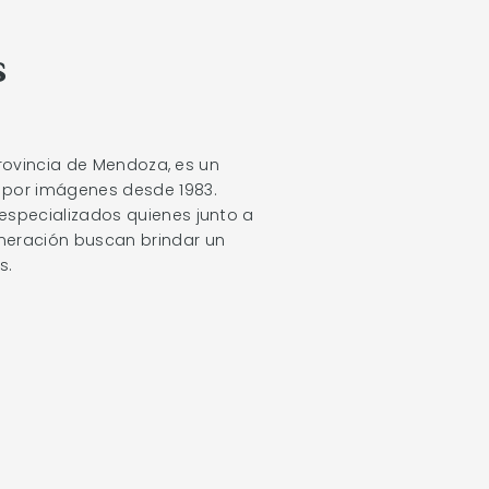
s
 provincia de Mendoza, es un
 por imágenes desde 1983.
especializados quienes junto a
neración buscan brindar un
s.